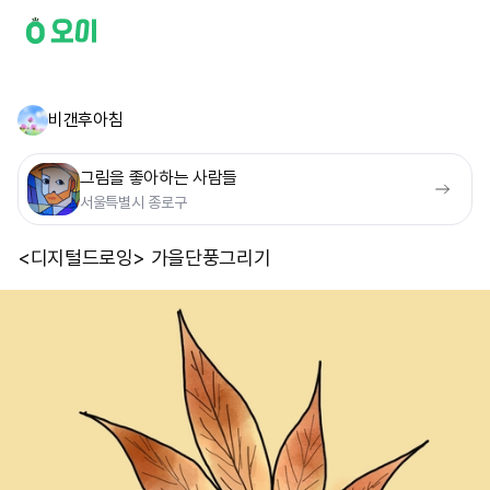
비갠후아침
그림을 좋아하는 사람들
서울특별시 종로구
<디지털드로잉> 가을단풍그리기