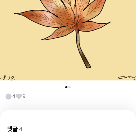
4
9
댓글
4