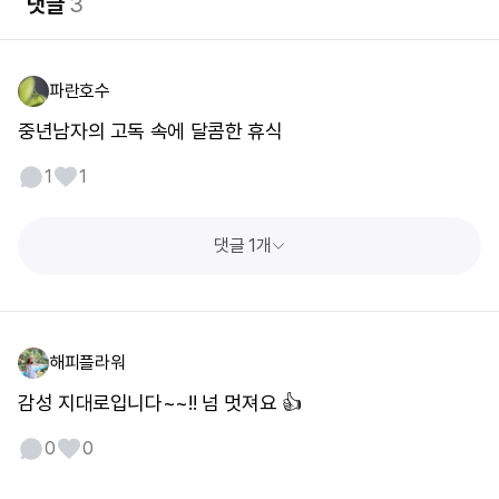
댓글
3
파란호수
중년남자의 고독 속에 달콤한 휴식
1
1
댓글 1개
해피플라워
감성 지대로입니다~~!! 넘 멋져요 👍
0
0