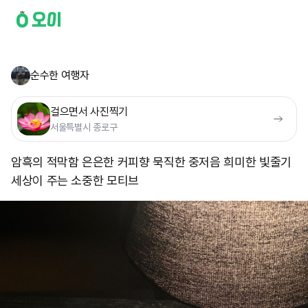
순수한 여행자
걸으면서 사진찍기
서울특별시 종로구
암흑의 적막함 은은한 커피향 묵직한 중저음 희미한 빛줄기
세상이 주는 소중한 모티브