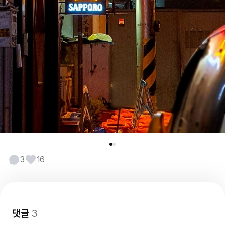
3
16
댓글
3