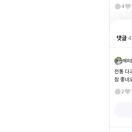
4
댓글
4
해피
전통 다
참 좋네
2