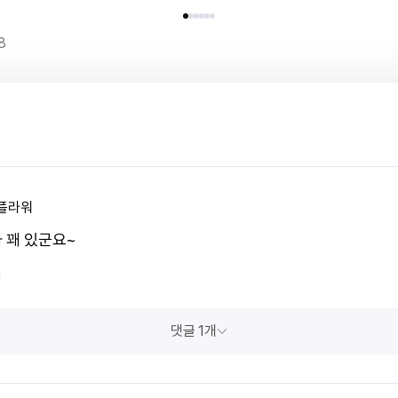
8
플라워
 꽤 있군요~
1
댓글 1개