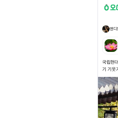
앤디
국립현대
기 기웃