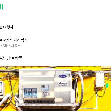
한 여행자
걸으면서 사진찍기
서울특별시 종로구
목길 담벼락들