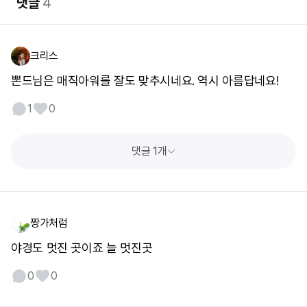
댓글
4
크리스
뽄드님은 매직아워를 잘도 맞추시네요. 역시 아름답네요!
1
0
댓글 1개
짱가처럼
야경도 멋진 곳이죠 늘 멋진곳
0
0