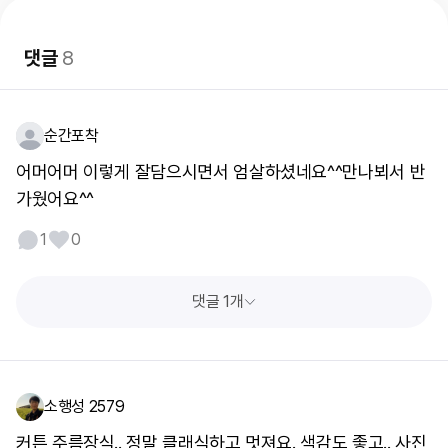
댓글
8
순간포착
어머어머 이렇게 잘담으시면서 엄살하셨네요^^만나뵈서 반
가웠어요^^
1
0
댓글 1개
소행성 2579
커튼 주름장식.. 정말 클래식하고 멋져요. 색감도 좋고.. 사진