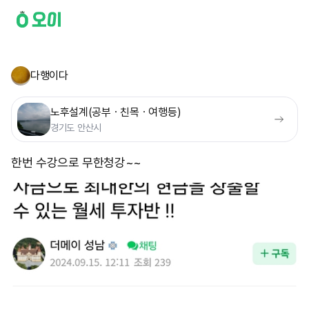
다행이다
노후설계(공부ㆍ친목ㆍ여행등)
경기도 안산시
한번 수강으로 무한청강~~