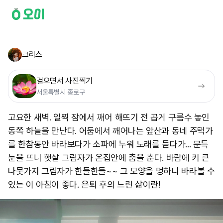
크리스
걸으면서 사진찍기
서울특별시 종로구
고요한 새벽. 일찍 잠에서 깨어 해뜨기 전 곱게 구름수 놓인
동쪽 하늘을 만난다. 어둠에서 깨어나는 앞산과 동네 주택가
를 한참동안 바라보다가 소파에 누워 노래를 듣다가... 문득
눈을 뜨니 햇살 그림자가 온집안에 춤을 춘다. 바람에 키 큰
나뭇가지 그림자가 한들한들~~ 그 모양을 멍하니 바라볼 수
있는 이 아침이 좋다. 은퇴 후의 느린 삶이란!