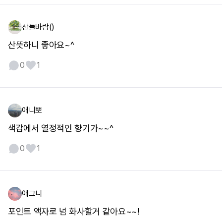
산들바람()
산뜻하니 좋아요~^
0
1
애니뽀
색감에서 열정적인 향기가~~^
0
1
애그니
포인트 액자로 넘 화사할거 같아요~~!