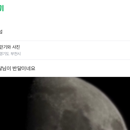
섭
걷기와 사진
경기도 부천시
달님이 반달이네요