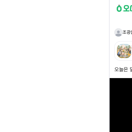
조광
오늘은 