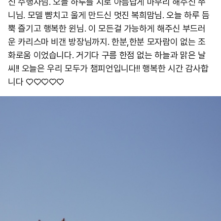
신 수행자님. 오늘 하루를 시로 아름답게 마무리 해주신 쭈
니님. 모델 뺨치고 울게 만드신 멋진 복희맘님. 오늘 하루 듬
뿍 즐기고 행복한 윈님. 이 모든걸 가능하게 해주신 부드러
운 카리스마 비갠 방장님까지. 한분,한분 모자람이 없는 조
화로움 이었습니다. 거기다 구름 한점 없는 하늘과 맑은 날
씨!! 오늘은 우리 모두가 챔피언입니다!! 행복한 시간 감사합
니다 ♡♡♡♡♡