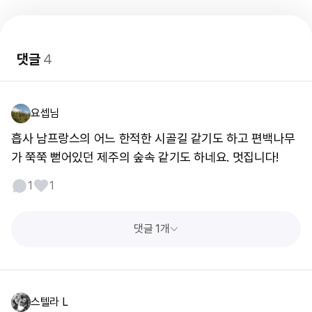
댓글
4
요셉님
흡사 남프랑스의 어느 한적한 시골길 같기도 하고 편백나무
가 쭉쭉 뻗어있던 제주의 숲속 같기도 하네요. 멋집니다!
1
1
댓글 1개
스텔라 L