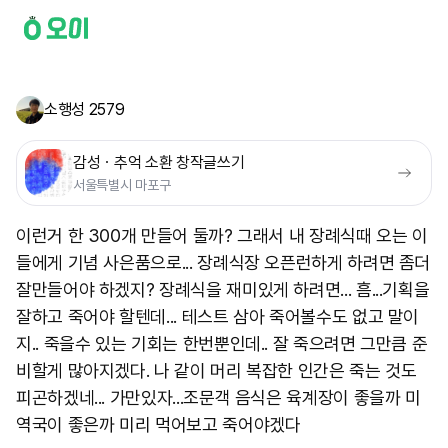
소행성 2579
감성ㆍ추억 소환 창작글쓰기
서울특별시 마포구
이런거 한 300개 만들어 둘까? 그래서 내 장례식때 오는 이
들에게 기념 사은품으로... 장례식장 오픈런하게 하려면 좀더
잘만들어야 하겠지? 장례식을 재미있게 하려면... 흠...기획을
잘하고 죽어야 할텐데... 테스트 삼아 죽어볼수도 없고 말이
지.. 죽을수 있는 기회는 한번뿐인데.. 잘 죽으려면 그만큼 준
비할게 많아지겠다. 나 같이 머리 복잡한 인간은 죽는 것도
피곤하겠네... 가만있자...조문객 음식은 육계장이 좋을까 미
역국이 좋은까 미리 먹어보고 죽어야겠다