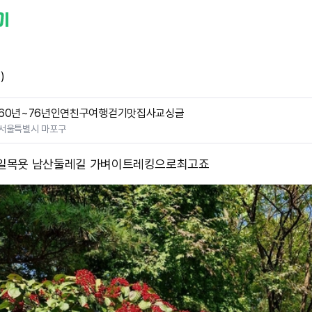
)
60년~76년인연친구여행걷기맛집사교싱글
서울특별시 마포구
4일목욧 남산둘레길 가벼이트레킹으로최고죠