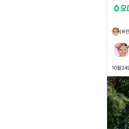
(유진
10월2