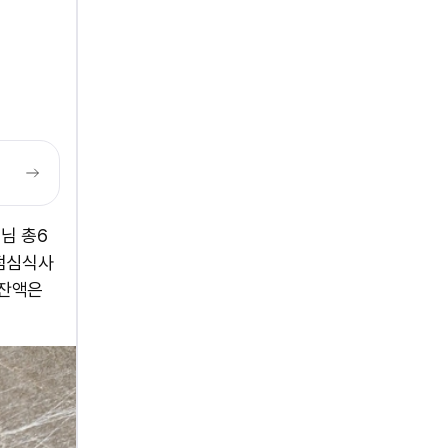
님 총6
 점심식사
0 잔액은