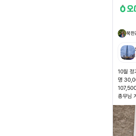
북한
10월 
명 30,
107,50
총무님 