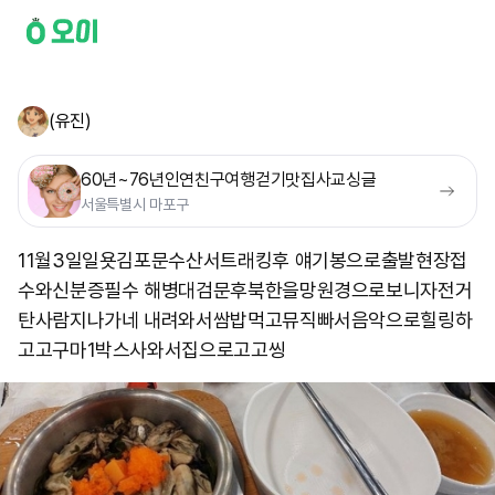
(유진)
60년~76년인연친구여행걷기맛집사교싱글
서울특별시 마포구
11월3일일욧김포문수산서트래킹후 얘기봉으로출발현장접
수와신분증필수 해병대검문후북한을망원경으로보니자전거
탄사람지나가네 내려와서쌈밥먹고뮤직빠서음악으로힐링하
고고구마1박스사와서집으로고고씽