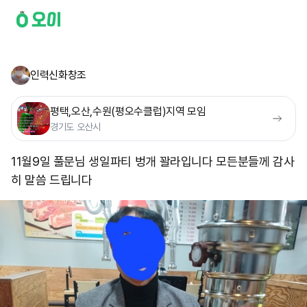
인력신화창조
평택,오산,수원(평오수클럽)지역 모임
경기도 오산시
11월9일 풀문님 생일파티 벙개 꽐라입니다 모든분들께 감사
히 말씀 드립니다