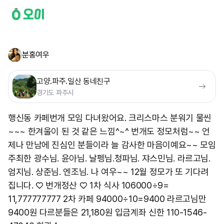
분홍여우
고양.파주.일산 동네친구
경기도 파주시
행신동 카페번개 모임 다녀왔어요. 크리스마스 분워기 물씬
~~~ 한겨울이 된 것 같은 느낌^~^ 번개도 정모처럼~~ 언
제나 만남에 진심인 분들이라 늘 감사한 마음이예요~~ 모임
주최한 광수님. 윤아님. 날펭님.청파님. 쟈스민님. 라르고님.
엄지님. 상준님. 엔조님. 나 여우~~ 12월 정모가 또 기다려
집니다. ♡ 번개정산 ♡ 1차 식사 106000÷9=
11,777777777 2차 카페 94000÷10=9400 라르고님만
9400원 다르분들은 21,180원 입금계좌 신한 110-1546-