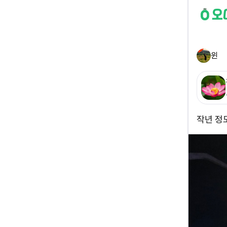
윈
작년 정