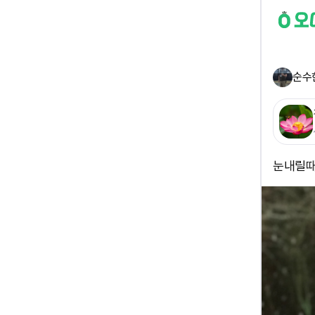
순수
눈내릴때