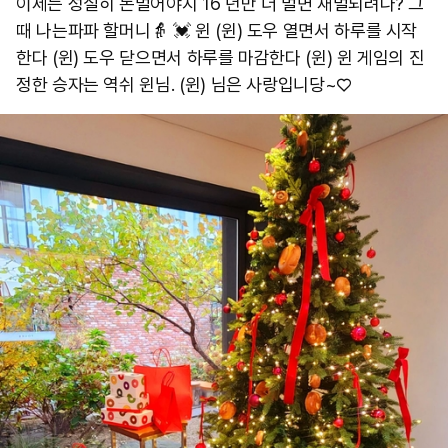
이제는 성실히 돈벌어야지 16 년만 더 벌면 재벌되려나? 그
때 나는파파 할머니👵 💓 윈 (윈) 도우 열면서 하루를 시작
한다 (윈) 도우 닫으면서 하루를 마감한다 (윈) 윈 게임의 진
정한 승자는 역쉬 윈님. (윈) 님은 사랑입니당~♡