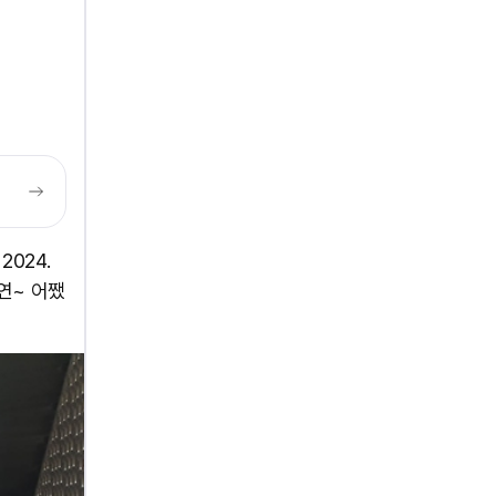
2024.
지연~ 어쨌