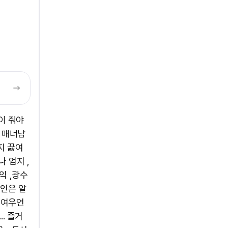
이 줘야
 매너남
지 끓여
 엄지 ,
익 ,광수
본인은 알
 여우언
. 즐거