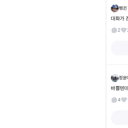
펭귄
대화가 
2
정윤
바쁠텐데
4