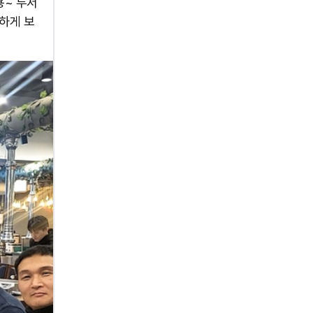
용~ 두서
하게 보