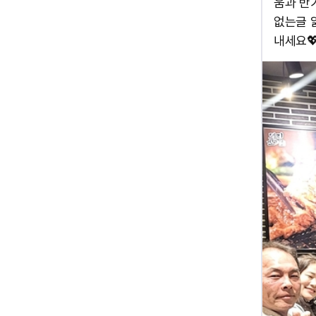
움과 반가
없는글 
내세요