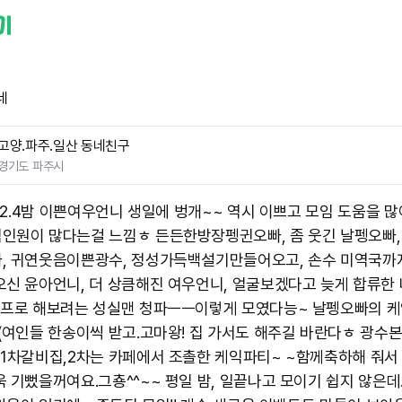
네
고양.파주.일산 동네친구
경기도 파주시
.12.4밤 이쁜여우언니 생일에 벙개~~ 역시 이쁘고 모임 도움을 많
인원이 많다는걸 느낌ㅎ 든든한방장펭귄오빠, 좀 웃긴 날펭오빠,
, 귀연웃음이쁜광수, 정성가득백설기만들어오고, 손수 미역국까
오신 윤아언니, 더 상큼해진 여우언니, 얼굴보겠다고 늦게 합류한 나
0프로 해보려는 성실맨 청파ㅡㅡ이렇게 모였다능~ 날펭오빠의 케
 (여인들 한송이씩 받고.고마왕! 집 가서도 해주길 바란다ㅎ 광수
) 1차갈비집,2차는 카페에서 조촐한 케익파티~ ~함께축하해 줘서
 기뻤을꺼여요.그춍^^~~ 평일 밤, 일끝나고 모이기 쉽지 않은데..