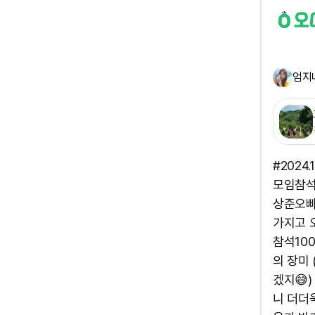
엄지
#2024
모임참석
상준오빠
가지고 
참석10
의 장미
겠지😅
니 더더욱