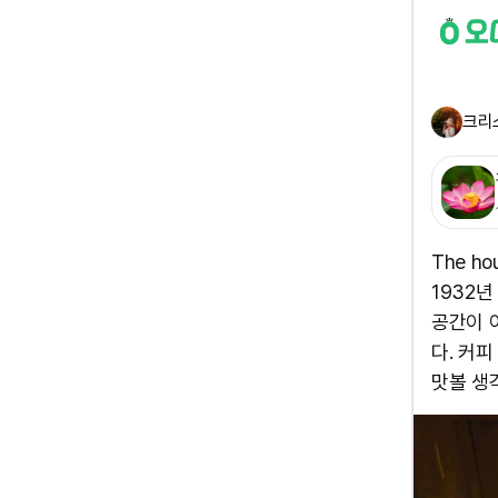
크리
The h
1932년
공간이 
다. 커
맛볼 생