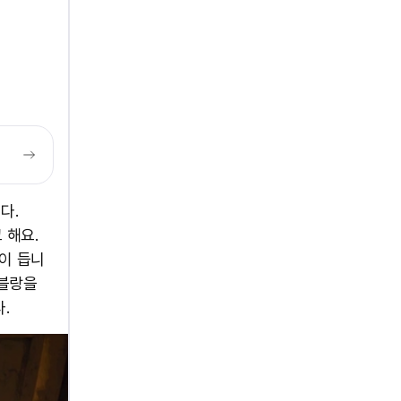
다.
 해요.
이 듭니
몽블랑을
.