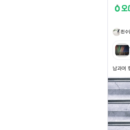
흰수
남과여 형