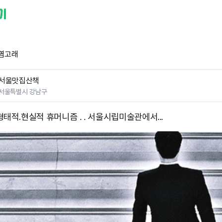
염고래
서울맛집산책
서울특별시 강남구
태적.현실적 휴머니즘 . . 서울시립미술관에서...