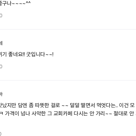
좋구나~~~~^^
0
네
기 좋네요!! 굿입니다~~!
0
아
맛났지만 담엔 좀 따뜻한 걸로 ~~ 덜덜 떨면서 먹엇다는.. 이건 모
 ㅋ 가격이 넘나 사악한 그 교회카페 다시는 안 가리~~ 절대로 안
0