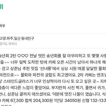
여우
고양.파주.일산 동네친구
경기도 파주시
송년회 2탄 ♡♡♡ 전날 멋진 송년회를 잘 마무리하고 또 몇몇 사
탄을~~ 너무 일찍 도착한 탓에 카페 오픈 시간이 남아서 하나개 
 걷고 상준님 추천 맛집 '선녀풍'에서 싱싱 시원 매콤 달달한 물
 파전으로~~ 물회와 파전의 궁합도 최고였어요. 2차 카페는 엔조
림' 스테인드글라스가 너무 인상적이라 다시 또 오고 싶은 곳~ 지
층층이 색다른 느낌이 좋았어요. 부지런히 사진 찍기. 졸면서 귀가
언니. 상준님 끝까지 애쓰셨어요. 덕분에 멋진 나들이 였습니다. 
0 카페 67,300 합계 204,300원 1인당 34050원 신협 132-133