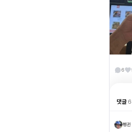
6
댓글
6
펭귄