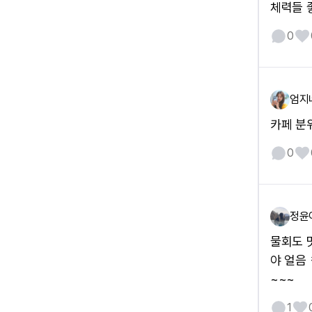
체력들 
0
엄지
카페 분위
0
정윤
물회도 
야 얼음
~~~
1