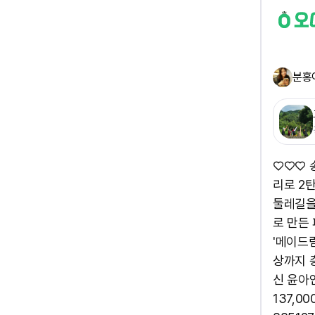
분홍
♡♡♡ 
리로 2
둘레길을
로 만든
'메이드
상까지 
신 윤아
137,00