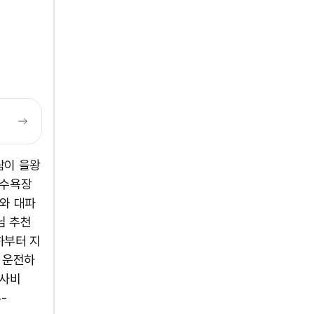
람이 을왕
해수욕장
회와 대파
님 추천
하부터 지
. 운전하
식사비
-