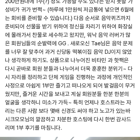
200만원대에 1주(?) 정도 가능할 수도 있다는 믿지 못할 가
성비가 귀가 번쩍~ (하루에 1만원씩 저금통에 넣으면 6월에
는 회비를 준비할 수 있습니다.) 다음 순서로 음악퀴즈까지
준비되어 선물을 받기 위하여 정신을 차리기 위하여 화장실
에 몰래가서 찬물로 세수하고 왔지만, 워낙 음악 러버가 많
은 회원님들의 순발력에 GG . 새로오신 Tae님은 음악 문제
를 너무 잘 맞추어 과거 신당동 떡볶이집 음악 DJ이지 않았
나 생각하게 하기도. 상품으로 나누어진 비타민 과 핫팩은
다시 곧바로 회원 분들과 나누어서 더욱 훈훈한 분위기~ 다
시 자리를 정리하고 단체 게임을 진행하는 과정에 개인적인
사정으로 아쉽게 1부만 즐기고 떠나오게 되어 발걸음이 무거
웠지만, 즐거운 시간을 보내고 계실 회원분들 한분 한분의
얼굴을 생각하니 미소가 가득~ 특히 언제나 호스트라는 자
리는 다른 사람 보다 몇배 신경도 써야 하고 노고가 있는바
시크모모님의 깔끔하고 차분한 호스팅에 다시 한번 감사드
리며 1부 후기를 마침니다.