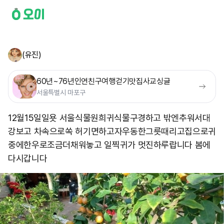
(유진)
60년~76년인연친구여행걷기맛집사교싱글
서울특별시 마포구
12월15일일욧 서울식물원희귀식물구경하고 밖엔추워서대
강보고 차속으로쏙 허기면하고자우동한그릇때리고집으로귀
중에한우로조금더채워놓고 일찍귀가 멋진하루랍니다 봄에
다시갑니다