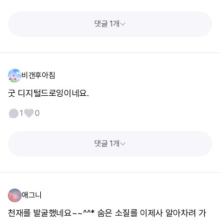
댓글 1개
비갠후아침
굿 디지털드로잉이네요.
1
0
댓글 1개
애그니
천재를 발굴했네요~~^^* 숨은 소질를 이제사 알아차려 가