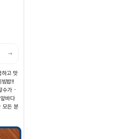
끔하고 맛
빔밥!!
비할수가ᆢ
 앞바다
 모든 분