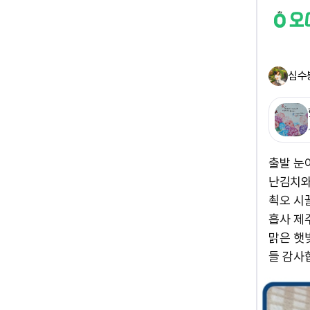
심수
출발 눈
난김치와
쵝오 시
흡사 제
맑은 햇
들 감사