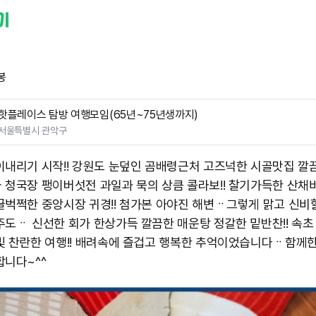
봉
핫플레이스 탐방 여행모임(65년~75년생까지)
서울특별시 관악구
이내리기 시작!! 강원도 눈덮인 곰배령근처 고즈넉한 시골맛집 깔
 청국장 팽이버섯전 과일과 묵의 상큼 콜라보!! 찰기가득한 산채비
끌벅쩍한 중앙시장 귀경!! 첨가본 아야진 해변ᆢ그렇게 맑고 신
주도ᆢ 신선한 회가 한상가득 깔끔한 매운탕 정갈한 밑반찬!! 속초
빛 찬란한 여행!! 배려속에 즐겁고 행복한 추억이었습니다ᆢ함께한
합니다~^^