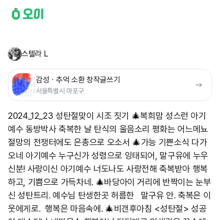
스텔라 L
감성ㆍ추억 소환 창작글쓰기
서울특별시 마포구
2024_12_23 성탄절맞이 시조 짓기 🎄복희맘 성스런 아기
예수 동방박사 축복한 날 탄식의 울음소리 평화는 어느메뇨
절망의 전쟁터에도 은총으로 오소서 🎄가능 기쁜소식 다가
오네 아기예수 누구신가 성령으로 잉태되어, 말구유에 누우
신분! 사랑이신 아기예수 너도나도 사랑전해 축복받아 행복
하고, 기쁨으로 가득차네. 🎄바당아이 거리에 반짝이는 눈부
신 성탄트리. 예수님 탄생한곳 허름한 말구유 안. 축복은 이
웃에게로. 행복은 마음속에. 🎄비갠후아침 <성탄절> 성공