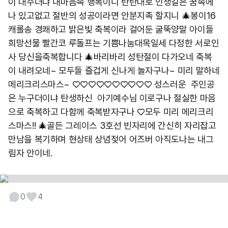
이 대수더냐 내마음속 행복이니 탄탄대로 인생길은 꿈속에
나 있고없고 절반의 성공이라면 안분지족 할지니 🎄봉이16
캐롤송 경쾌하고 밝은빛 축복이라 걸어둔 굴뚝양말 아이들
희망선물 빨간코 루돌프는 기쁨나눔대목일세 다정한 서로인
사 당신을축복합니다 🎄바리바리 성탄절이 다가오네 축복
이 내려오네~ 모두들 즐겁게 신나게 놀자구나~ 미리 말하네
메리크리스마스~ ♡♡♡♡♡♡♡♡♡♡ 성스러운 주인공
은 누구더이냐 탄생하신 아기예수님 이로구나 절실한 마음
으로 축복하고 다함께 축복받자구나 ♡모두 미리 메리크리
스마스!! 🎄골든 그레이스 3호선 빈자리에 간신히 자리잡고
만남을 복기하며 현상태 상념젖어 어즈버 아직도나는 내그
림자 안이네.
0
4