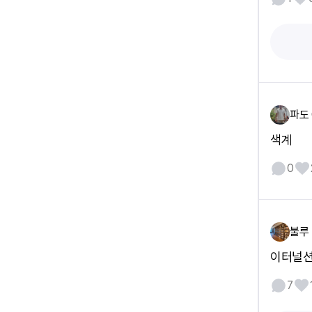
파도 
색계
0
불루
이터널션
7