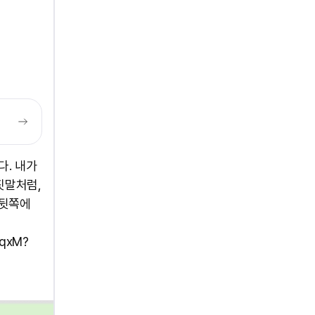
다. 내가
짓말처럼,
 뒷쪽에
WqxM?