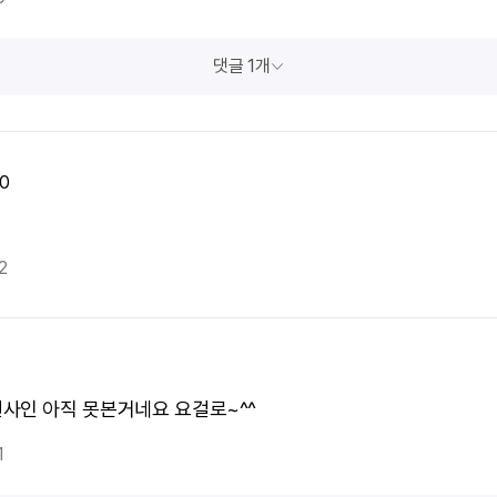
댓글 1개
0
2
사인 아직 못본거네요 요걸로~^^
1