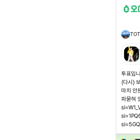
TO
투표입니
(다시)
마치 안
파묻혀 있
si=W1_
si=1PQ
si=5G