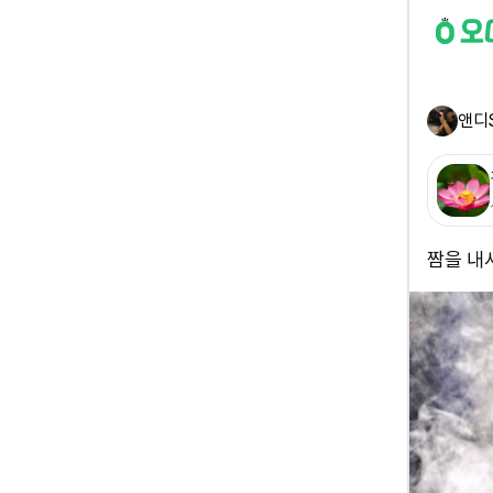
앤디
짬을 내