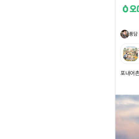
풍담
포내어촌