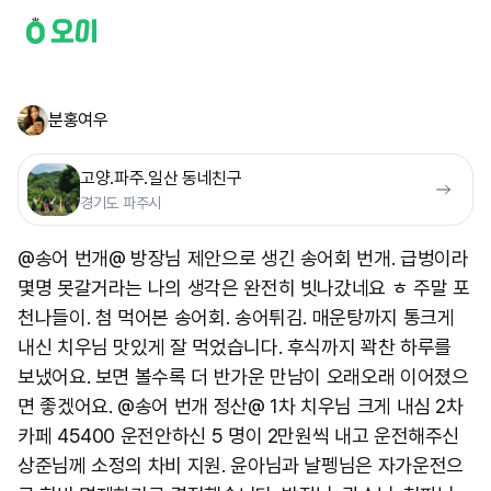
분홍여우
고양.파주.일산 동네친구
경기도 파주시
@송어 번개@ 방장님 제안으로 생긴 송어회 번개. 급벙이라
몇명 못갈거라는 나의 생각은 완전히 빗나갔네요 ㅎ 주말 포
천나들이. 첨 먹어본 송어회. 송어튀김. 매운탕까지 통크게
내신 치우님 맛있게 잘 먹었습니다. 후식까지 꽉찬 하루를
보냈어요. 보면 볼수록 더 반가운 만남이 오래오래 이어졌으
면 좋겠어요. @송어 번개 정산@ 1차 치우님 크게 내심 2차
카페 45400 운전안하신 5 명이 2만원씩 내고 운전해주신
상준님께 소정의 차비 지원. 윤아님과 날펭님은 자가운전으