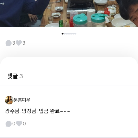
3
3
댓글
3
분홍여우
광수님. 방장님. 입금 완료~~~
0
0