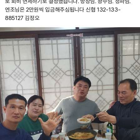
로 회비 면제하기로 결정했습니다. 방장님. 광수님. 청파님.
엔조님은 2만원씩 입금해주심됩니다 신협 132-133-
885127 김정오