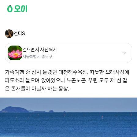
앤디S
걸으면서 사진찍기
서울특별시 종로구
가족여행 중 잠시 들렸던 대천해수욕장. 따듯한 모래사장에
파도소리 들으며 앉아있으니 노곤노곤. 우린 모두 저 섬 같
은 존재들이 아닐까 하는 몽상.