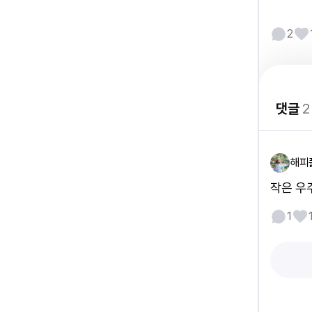
2
댓글
2
해피
작은 우주
1