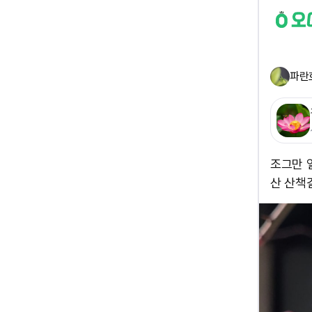
파란
조그만 
산 산책