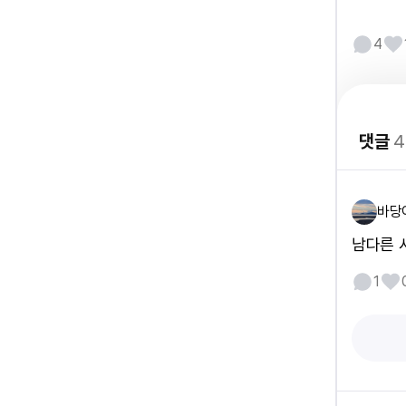
4
댓글
4
바당
남다른 
1