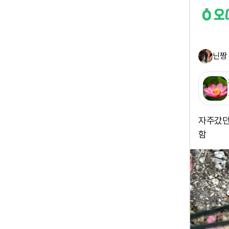
닌짱
자주갔던
함