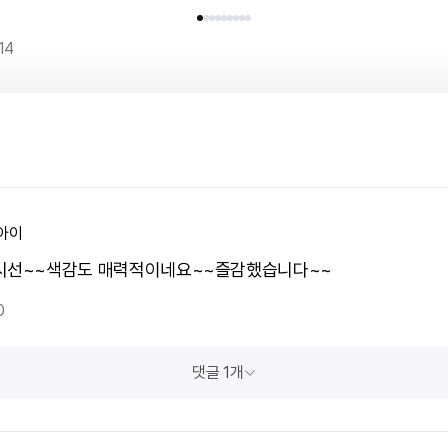
14
아이
시선~~색감도 매력적이네요~~즐감했습니다~~
0
댓글 1개