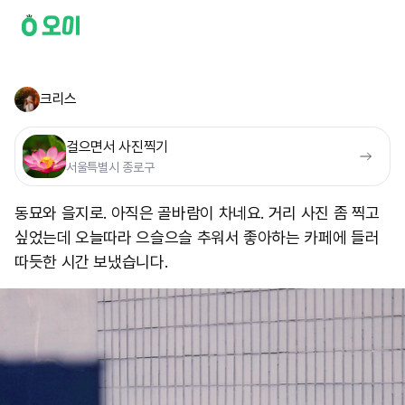
크리스
걸으면서 사진찍기
서울특별시 종로구
동묘와 을지로. 아직은 골바람이 차네요. 거리 사진 좀 찍고
싶었는데 오늘따라 으슬으슬 추워서 좋아하는 카페에 들러
따듯한 시간 보냈습니다.