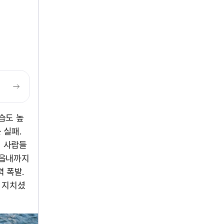
습도 높
 실패.
서 사람들
 읍내까지
력 폭발.
 지치셨