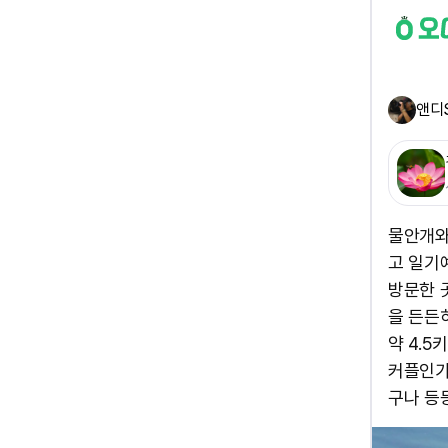
앤디
물안개와
고 일기
방문한 
을 든든
약 4.5
커플인가
구나 등등