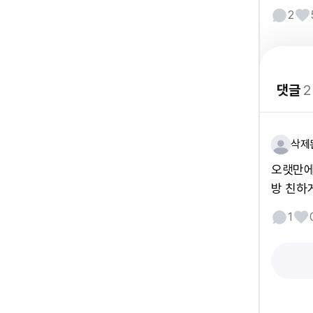
2
댓글
2
삭제
오랫만에
방 친하
1