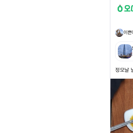
이쁜
정모날 