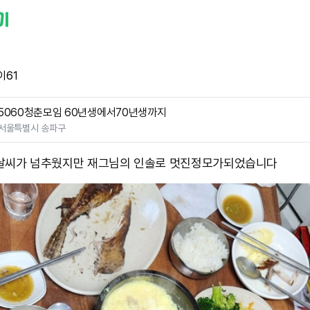
이61
5060청춘모임 60년생에서70년생까지
서울특별시 송파구
날씨가 넘추웠지만 재그님의 인솔로 멋진정모가되었습니다