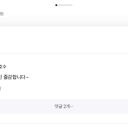
18
호수
진 즐감합니다~
1
댓글 2개