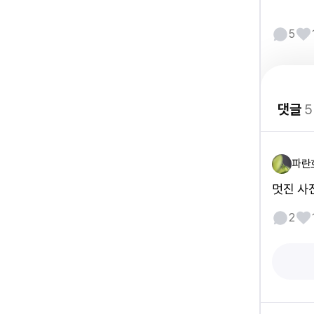
5
댓글
5
파란
멋진 사
2