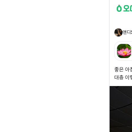
앤디
좋은 아침
대충 이