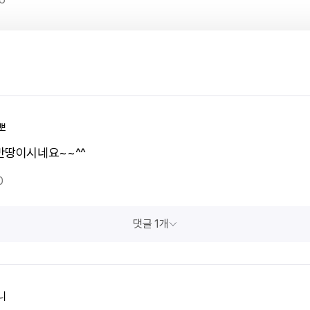
뽀
만땅이시네요~~^^
0
댓글 1개
니