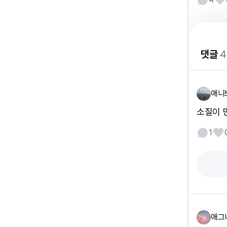
댓글
4
애니
소질이 
1
애그