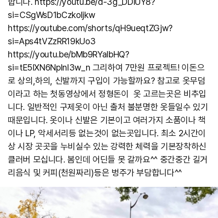
합니다. https://youtu.be/d-3g_DDiUY8?
si=CSgWsD1bCzkoIjkw
https://youtube.com/shorts/qH9ueqtZGjw?
si=Aps4tVZzRR19kUo3
https://youtu.be/bMb9RYaIbHQ?
si=tE5IXN6NpInI3w_n 그리하여 7만원 프로젝트! 이돈으
로 상의,하의, 신발까지 구입이 가능할까요? 참고로 옷무덤
이라고 하는 첫동영상에서 정형돈이 옷 고르는곳은 비추입
니다. 일반적인 구제옷이 아닌 출처 불분명한 옷들일수 있기
때문입니다. 옷이나 신발은 기본이고 여러가지 소품이나 책
이나 LP, 악세서리등 없는것이 없는곳입니다. 최소 2시간이
상 시장 곳곳을 누비실수 있는 강력한 체력을 기본장착하신
클러버 모십니다. 봄인데 어딘들 못 갈까요^^ 중간중간 길거
리음식 및 커피(천원짜리)등은 벙주가 부담합니다^^