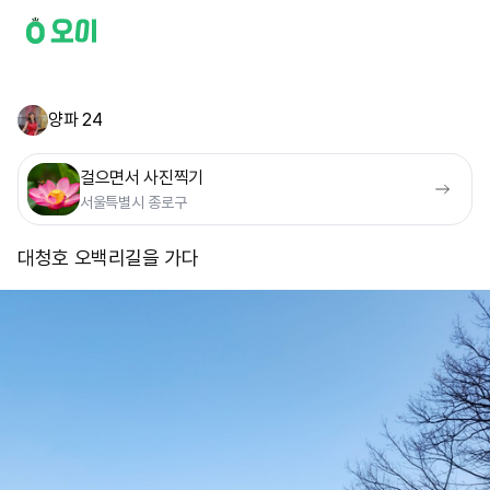
양파 24
걸으면서 사진찍기
서울특별시 종로구
대청호 오백리길을 가다