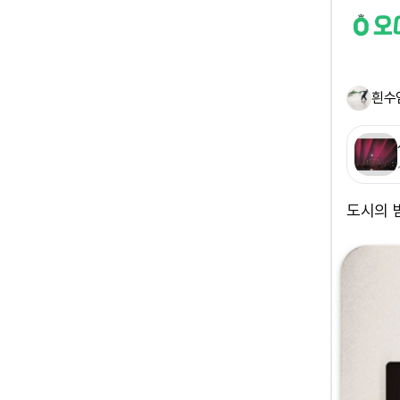
흰수
도시의 