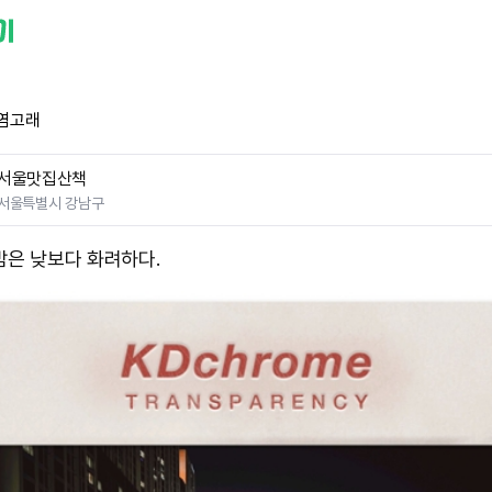
염고래
서울맛집산책
서울특별시 강남구
밤은 낮보다 화려하다.