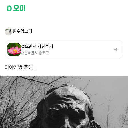
흰수염고래
걸으면서 사진찍기
서울특별시 종로구
이야기벙 중에...