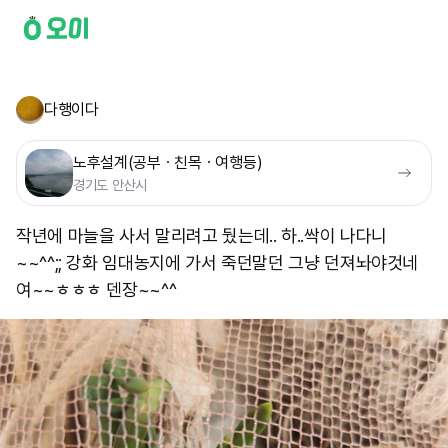
다행이다
노후설계(공부ㆍ친목ㆍ여행등)
경기도 안산시
작년에 마늘을 사서 말리려고 뒀는데.. 하..싹이 나다니
~~^^;; 강화 임대농지에 가서 죽던말던 그냥 던져놔야것네
여~~ㅎㅎㅎ 덴장~~^^